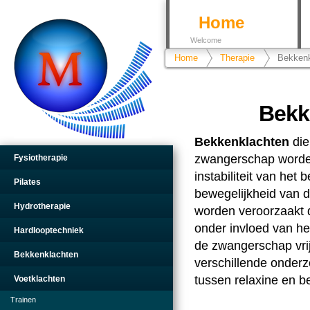
Home
Welcome
Home
Therapie
Bekkenk
Bekk
Bekkenklachten
die
zwangerschap worde
Fysiotherapie
instabiliteit van het
Pilates
bewegelijkheid van 
Hydrotherapie
worden veroorzaakt 
onder invloed van he
Hardlooptechniek
de zwangerschap vri
Bekkenklachten
verschillende onder
tussen relaxine en b
Voetklachten
Trainen