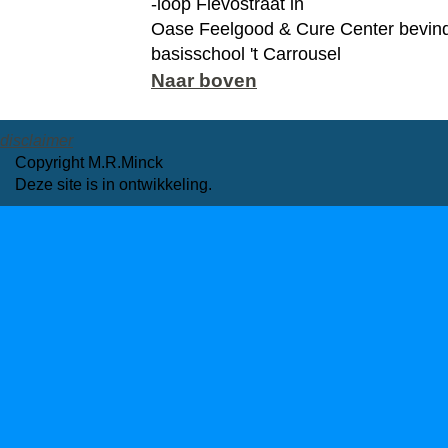
-loop Flevostraat in
Oase Feelgood & Cure Center bevindt
basisschool 't Carrousel
Naar boven
disclaimer
Copyright M.R.Minck
Deze site is in ontwikkeling.